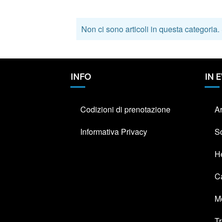
Non ci sono articoli in questa categoria.
INFO
IN 
Codizioni di prenotazione
A
Informativa Privacy
S
He
C
M
T