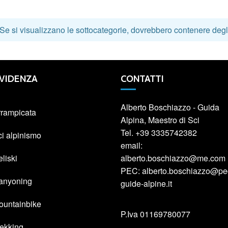
 Se si visualizzano le sottocategorie, dovrebbero contenere degli 
EVIDENZA
CONTATTI
Alberto Boschiazzo - Guida
rrampicata
Alpina, Maestro di Sci
Tel. +39 3335742382
ci alpinismo
email:
liski
alberto.boschiazzo@me.com
PEC: alberto.boschiazzo@pe
anyoning
guide-alpine.it
ountainbike
P.Iva 01169780077
rekking