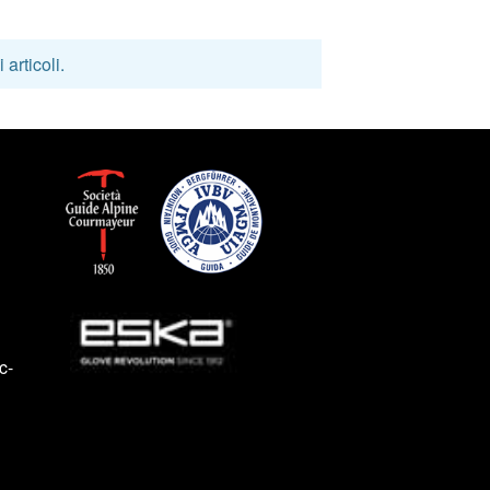
articoli.
c-