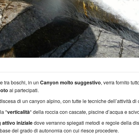
le tra boschi, in un
Canyon molto suggestivo
, verra fornito tut
oto
ai partecipati.
a discesa di un canyon alpino, con tutte le tecniche dell’attività d
la "
verticalità
" della roccia con cascate, piscine d’acqua e scivo
 attivo iniziale
dove verranno spiegati metodi e regole della di
a base del grado di autonomia con cui riesce procedere.