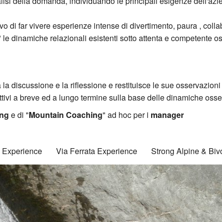
lisi della domanda, individuando le principali esigenze dell'az
ivo di far vivere esperienze intense di divertimento, paura , colla
" le dinamiche relazionali esistenti sotto attenta e competente 
la discussione e la riflessione e restituisce le sue osservazioni 
tivi a breve ed a lungo termine sulla base delle dinamiche osse
ng
e di "
Mountain Coaching
" ad hoc per i
manager
k Experience
Via Ferrata Experience
Strong Alpine & Bi