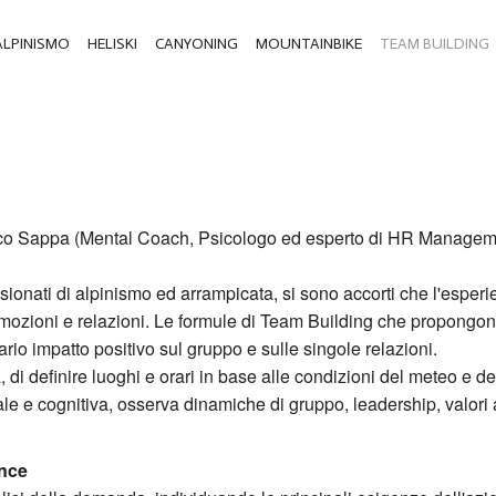
ALPINISMO
HELISKI
CANYONING
MOUNTAINBIKE
TEAM BUILDING
rco Sappa (Mental Coach, Psicologo ed esperto di HR Managem
ionati di alpinismo ed arrampicata, si sono accorti che l'esperi
emozioni e relazioni. Le formule di Team Building che propong
rio impatto positivo sul gruppo e sulle singole relazioni.
, di definire luoghi e orari in base alle condizioni del meteo e del 
le e cognitiva, osserva dinamiche di gruppo, leadership, valori 
ence