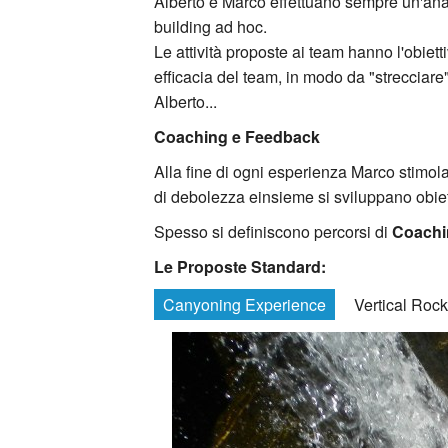
Alberto e Marco effettuano sempre un'ana
building ad hoc.
Le attività proposte ai team hanno l'obiett
efficacia del team, in modo da "strecciare
Alberto...
Coaching e Feedback
Alla fine di ogni esperienza Marco stimola 
di debolezza einsieme si sviluppano obiet
Spesso si definiscono percorsi di
Coachi
Le Proposte Standard:
Canyoning Experience
Vertical Roc